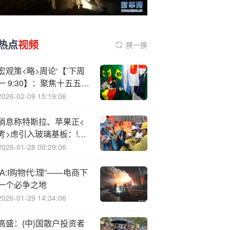
热点
视频
换一换
宏观策<略>周论‘【’下周
一 9:30】：聚焦十五五和
四季度政策走向
2026-02-09 15:19:06
消息称特斯拉、苹果正<
考>虑引入玻璃基板：!减
少翘曲现象，提升 AI 芯
2026-01-28 00:29:06
片性能
“A:I购物代:理”——电商下
一个必争之地
2026-01-29 14:34:06
高盛：{中}国散户投资者