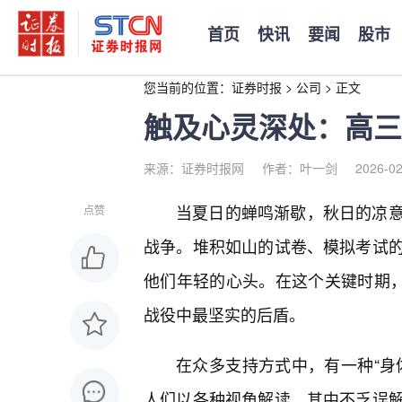
首页
快讯
要闻
股市
您当前的位置：
证券时报
>
公司
>
正文
触及心灵深处：高三
来源：证券时报网
作者：叶一剑
2026-02
当夏日的蝉鸣渐歇，秋日的凉
点赞
战争。堆积如山的试卷、模拟考试
他们年轻的心头。在这个关键时期
战役中最坚实的后盾。
在众多支持方式中，有一种“身
人们以各种视角解读，其中不乏误解