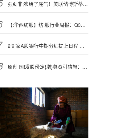
强劲非;农给了底气！美联储博斯蒂克：现在观望是合适的
【:华西纺服】纺;服行业周报：Q3品牌服装迎来低基数阶段，期待利润弹性
2‘9’家A股银行中期分红提上日程 六大行合计拟派发超2000亿元“大红包”
原创 国!发股份定{增}募资引猜想：加码“AI+健康”或跨界布局算力？