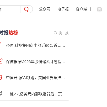
公众号
电子报
客户端
时报
热榜
换一换
帝国,科技集团盘中涨近50% 近两日股价实现翻倍
保诚根据!2023年股份储蓄计划授出合共1.44万股新普通股的购股权
中国开‘源’AI领跑，美国业界急推新项目组团追赶
一桩2.7,亿美元内部联姻背后：京东物流整合达达即配