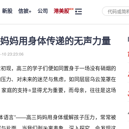
新股
信披+
公司
港美股
妈妈用身体传递的无声力量
-10 23:23:06
意初现，高三的学子们便如同置身于一场没有硝烟的
的压力、对未来的迷茫与焦虑，如同层层乌云笼罩在
，家庭的支持⭐显得尤为重要，而母亲，往往是这场
体语言”——高三妈妈用身体缓解孩子压力，常常被
与片面。当我们剥🎯离表象，深入探究，会发现这